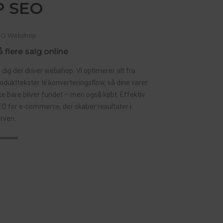
P SEO
EO Webshop
å flere salg online
l dig der driver webshop: Vi optimerer alt fra
odukttekster til konverteringsflow, så dine varer
ke bare bliver fundet – men også købt. Effektiv
O for e-commerce, der skaber resultater i
rven.