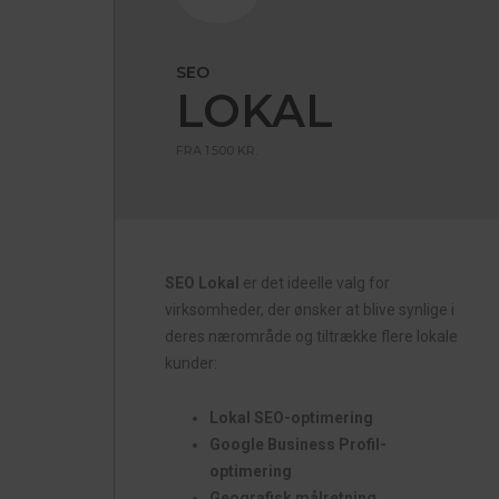
SEO
LOKAL
FRA 1.500 KR.
SEO Lokal
er det ideelle valg for
virksomheder, der ønsker at blive synlige i
deres nærområde og tiltrække flere lokale
kunder:
Lokal SEO-optimering
Google Business Profil-
optimering
Geografisk målretning