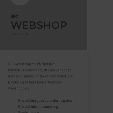
SEO
WEBSHOP
FRA 3.500 KR.
SEO Webshop
er udviklet til e-
handelsvirksomheder, der ønsker at øge
deres synlighed, tiltrække flere købeklare
kunder og få flere konverteringer i
webshoppen:
Produktsøgeordsundersøgelse
Produktsideoptimering
Struktur- og