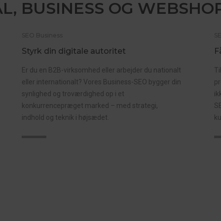
L, BUSINESS OG WEBSHO
SEO Business
S
Styrk din digitale autoritet
F
Er du en B2B-virksomhed eller arbejder du nationalt
Ti
eller internationalt? Vores Business-SEO bygger din
pr
synlighed og troværdighed op i et
ik
konkurrencepræget marked – med strategi,
SE
indhold og teknik i højsædet.
ku