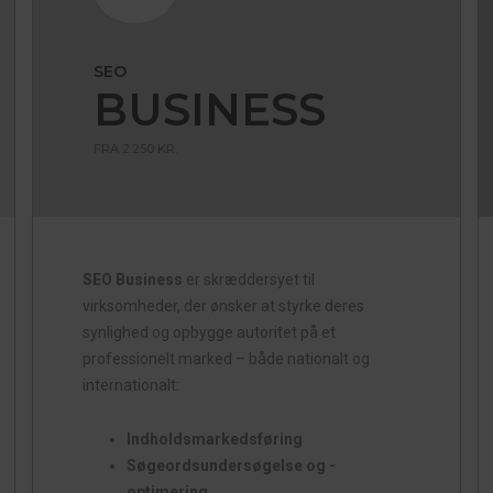
SEO
BUSINESS
FRA 2.250 KR.
SEO Business
er skræddersyet til
virksomheder, der ønsker at styrke deres
synlighed og opbygge autoritet på et
professionelt marked – både nationalt og
internationalt:
Indholdsmarkedsføring
Søgeordsundersøgelse og -
optimering