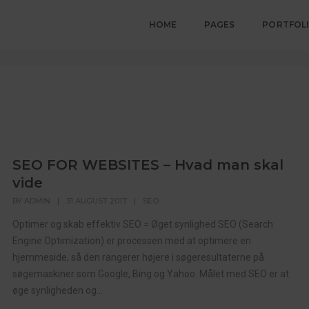
HOME
PAGES
PORTFOL
SEO FOR WEBSITES – Hvad man skal
vide
BY
ADMIN
|
31 AUGUST 2017
|
SEO
Optimer og skab effektiv SEO = Øget synlighed SEO (Search
Engine Optimization) er processen med at optimere en
hjemmeside, så den rangerer højere i søgeresultaterne på
søgemaskiner som Google, Bing og Yahoo. Målet med SEO er at
øge synligheden og...